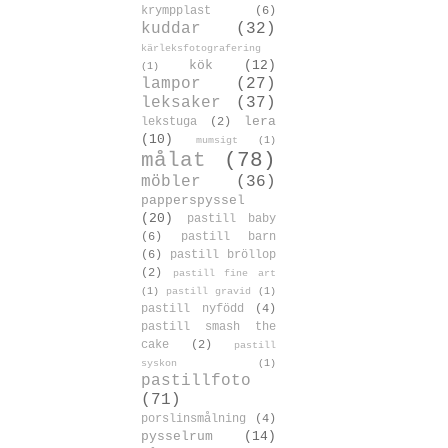
krympplast
(6)
kuddar
(32)
kärleksfotografering
kök
(12)
(1)
lampor
(27)
leksaker
(37)
lera
lekstuga
(2)
(10)
mumsigt
(1)
målat
(78)
möbler
(36)
papperspyssel
(20)
pastill baby
(6)
pastill barn
(6)
pastill bröllop
(2)
pastill fine art
(1)
pastill gravid
(1)
pastill nyfödd
(4)
pastill smash the
cake
(2)
pastill
syskon
(1)
pastillfoto
(71)
porslinsmålning
(4)
pysselrum
(14)