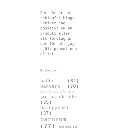
Det här är en
reklamfri blogg.
Skriver jag
positivt om en
produkt eller
ett företag är
det för att jag
själv provat och
gillat.
Etiketter
babbel
(62)
bakverk
(70)
barnfotografering
barnkläder
(4)
(35)
barnpyssel
(37)
barnrum
(77)
betong
(6)