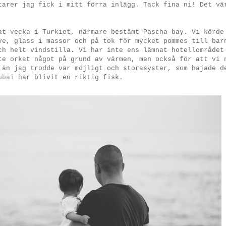
tarer jag fick i mitt förra inlägg. Tack fina ni! Det vä
at-vecka i Turkiet, närmare bestämt Pascha bay. Vi körde
ve, glass i massor och på tok för mycket pommes till bar
ch helt vindstilla. Vi har inte ens lämnat hotellområdet
te orkat något på grund av värmen, men också för att vi 
 än jag trodde var möjligt och storasyster, som hajade d
ubai
har blivit en riktig fisk.