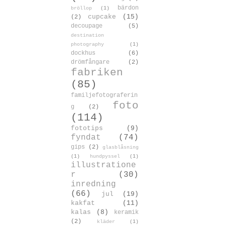
bärdon
bröllop
(1)
cupcake
(15)
(2)
decoupage
(5)
destination
photography
(1)
dockhus
(6)
drömfångare
(2)
fabriken
(85)
familjefotograferin
foto
g
(2)
(114)
fototips
(9)
fyndat
(74)
gips
(2)
glasblåsning
(1)
hundpyssel
(1)
illustratione
r
(30)
inredning
(66)
jul
(19)
kakfat
(11)
kalas
(8)
keramik
(2)
kläder
(1)