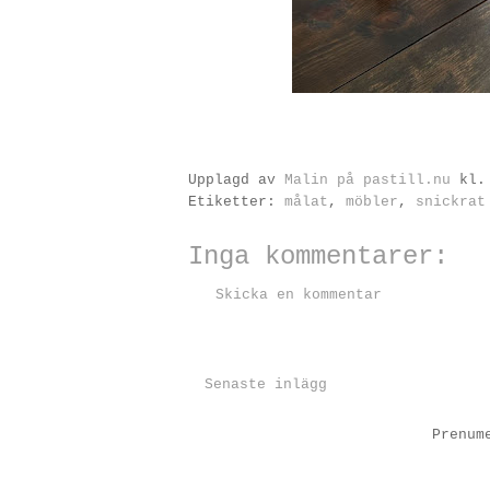
Upplagd av
Malin på pastill.nu
kl
Etiketter:
målat
,
möbler
,
snickrat
Inga kommentarer:
Skicka en kommentar
Senaste inlägg
Prenum