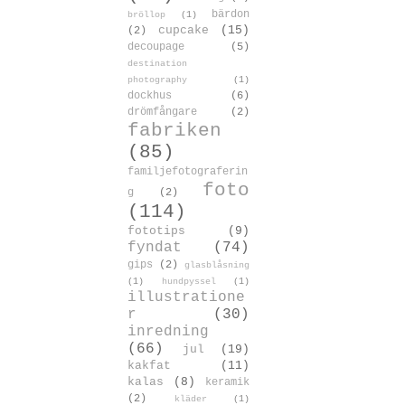
bärdon
bröllop
(1)
cupcake
(15)
(2)
decoupage
(5)
destination
photography
(1)
dockhus
(6)
drömfångare
(2)
fabriken
(85)
familjefotograferin
foto
g
(2)
(114)
fototips
(9)
fyndat
(74)
gips
(2)
glasblåsning
(1)
hundpyssel
(1)
illustratione
r
(30)
inredning
(66)
jul
(19)
kakfat
(11)
kalas
(8)
keramik
(2)
kläder
(1)