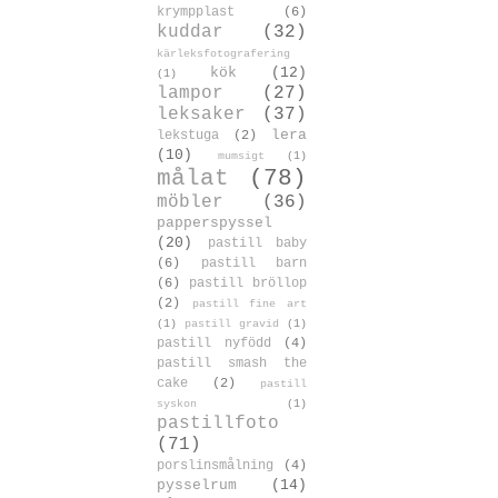
krympplast
(6)
kuddar
(32)
kärleksfotografering
kök
(12)
(1)
lampor
(27)
leksaker
(37)
lera
lekstuga
(2)
(10)
mumsigt
(1)
målat
(78)
möbler
(36)
papperspyssel
(20)
pastill baby
(6)
pastill barn
(6)
pastill bröllop
(2)
pastill fine art
(1)
pastill gravid
(1)
pastill nyfödd
(4)
pastill smash the
cake
(2)
pastill
syskon
(1)
pastillfoto
(71)
porslinsmålning
(4)
pysselrum
(14)