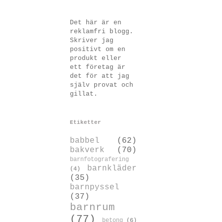
Det här är en
reklamfri blogg.
Skriver jag
positivt om en
produkt eller
ett företag är
det för att jag
själv provat och
gillat.
Etiketter
babbel
(62)
bakverk
(70)
barnfotografering
barnkläder
(4)
(35)
barnpyssel
(37)
barnrum
(77)
betong
(6)