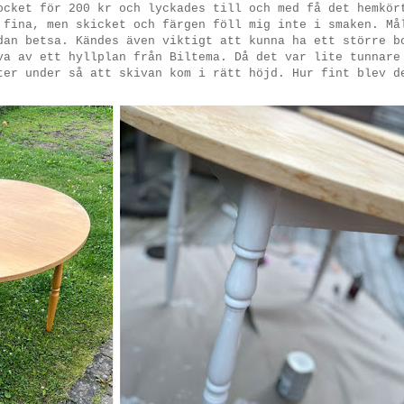
ocket för 200 kr och lyckades till och med få det hemkör
 fina, men skicket och färgen föll mig inte i smaken. Må
dan betsa. Kändes även viktigt att kunna ha ett större b
va av ett hyllplan från Biltema. Då det var lite tunnare
ter under så att skivan kom i rätt höjd. Hur fint blev 