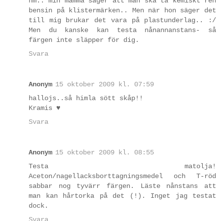
hm.. min mamma säger att man ska ta kemiskt ren
bensin på klistermärken.. Men när hon säger det
till mig brukar det vara på plastunderlag.. :/
Men du kanske kan testa nånannanstans- så
färgen inte släpper för dig.
Svara
Anonym
15 oktober 2009 kl. 07:59
hallojs..så himla sött skåp!!
Kramis ♥
Svara
Anonym
15 oktober 2009 kl. 08:55
Testa matolja!
Aceton/nagellacksborttagningsmedel och T-röd
sabbar nog tyvärr färgen. Läste nånstans att
man kan hårtorka på det (!). Inget jag testat
dock.
Svara