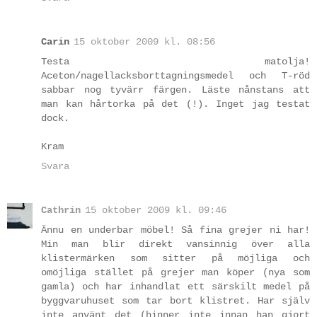
Carin
15 oktober 2009 kl. 08:56
Testa matolja!
Aceton/nagellacksborttagningsmedel och T-röd
sabbar nog tyvärr färgen. Läste nånstans att
man kan hårtorka på det (!). Inget jag testat
dock.
Kram
Svara
Cathrin
15 oktober 2009 kl. 09:46
Ännu en underbar möbel! Så fina grejer ni har!
Min man blir direkt vansinnig över alla
klistermärken som sitter på möjliga och
omöjliga stället på grejer man köper (nya som
gamla) och har inhandlat ett särskilt medel på
byggvaruhuset som tar bort klistret. Har själv
inte använt det (hinner inte innan han gjort