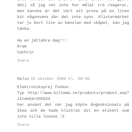
det) så jag vet inte hur målat trä reagerar,
men kanske är det värt att prova på en liten
bit någonsans där det inte syns. Klistermärket
tar ju bort lite av känslan med skåpet, kan jag
tänka.
Ha en jättebra dag!!!
Kram
Cathrin
Svara
Malin
15 oktober 2009 kl. 09:46
Elektroniksprej funkar.
Typ http://www.biltema.se/products/product.asp?
iItemId=155524
har använt det när jag köpte ångkoksinsats på
Ikea och de hade klistrat dit en etikett som
inte ville lossna :S
Svara