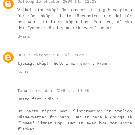
Joflopp
15 oktober 2009 kl. 12:23
Vilket fint skåp! Jag önskar att jag hade plats
öfr sånt skåp i lilla lägenheten, men det får
nog vänta tills vi köper hus. Men sen, då ska
det fyndas skåp i sann Frk Pyssel-anda!
Svara
DLD
15 oktober 2009 kl. 13:19
tjusigt skåp!! helt i min smak.. kram
Svara
Tina
15 oktober 2009 kl. 19:06
Jätte fint skåp!!
De bästa tipset mot klistermärken är vanliga
våtservetter för barn. Det är bara å gnugga så
"löses" limmet upp. Det är även bra mot andra
fläckar.