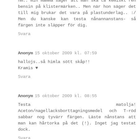
hm.. min mamma säger att man ska ta kemiskt ren
bensin på klistermärken.. Men när hon säger det
till mig brukar det vara på plastunderlag.. :/
Men du kanske kan testa nånannanstans- så
färgen inte släpper för dig.
Svara
Anonym
15 oktober 2009 kl. 07:59
hallojs..så himla sött skåp!!
Kramis ♥
Svara
Anonym
15 oktober 2009 kl. 08:55
Testa matolja!
Aceton/nagellacksborttagningsmedel och T-röd
sabbar nog tyvärr färgen. Läste nånstans att
man kan hårtorka på det (!). Inget jag testat
dock.
Svara