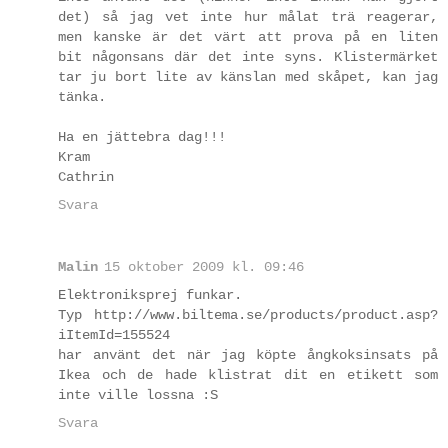
det) så jag vet inte hur målat trä reagerar,
men kanske är det värt att prova på en liten
bit någonsans där det inte syns. Klistermärket
tar ju bort lite av känslan med skåpet, kan jag
tänka.
Ha en jättebra dag!!!
Kram
Cathrin
Svara
Malin
15 oktober 2009 kl. 09:46
Elektroniksprej funkar.
Typ http://www.biltema.se/products/product.asp?
iItemId=155524
har använt det när jag köpte ångkoksinsats på
Ikea och de hade klistrat dit en etikett som
inte ville lossna :S
Svara