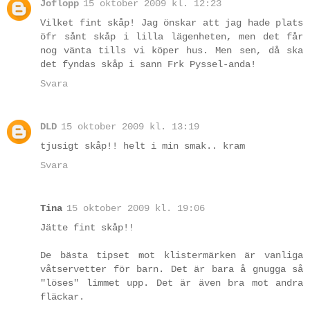
Joflopp
15 oktober 2009 kl. 12:23
Vilket fint skåp! Jag önskar att jag hade plats
öfr sånt skåp i lilla lägenheten, men det får
nog vänta tills vi köper hus. Men sen, då ska
det fyndas skåp i sann Frk Pyssel-anda!
Svara
DLD
15 oktober 2009 kl. 13:19
tjusigt skåp!! helt i min smak.. kram
Svara
Tina
15 oktober 2009 kl. 19:06
Jätte fint skåp!!
De bästa tipset mot klistermärken är vanliga
våtservetter för barn. Det är bara å gnugga så
"löses" limmet upp. Det är även bra mot andra
fläckar.