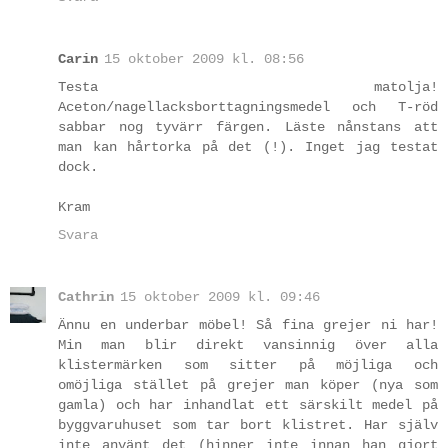
Carin
15 oktober 2009 kl. 08:56
Testa matolja!
Aceton/nagellacksborttagningsmedel och T-röd
sabbar nog tyvärr färgen. Läste nånstans att
man kan hårtorka på det (!). Inget jag testat
dock.
Kram
Svara
Cathrin
15 oktober 2009 kl. 09:46
Ännu en underbar möbel! Så fina grejer ni har!
Min man blir direkt vansinnig över alla
klistermärken som sitter på möjliga och
omöjliga stället på grejer man köper (nya som
gamla) och har inhandlat ett särskilt medel på
byggvaruhuset som tar bort klistret. Har själv
inte använt det (hinner inte innan han gjort