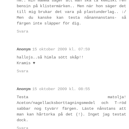
hm.. min mamma säger att man ska ta kemiskt ren
bensin på klistermärken.. Men när hon säger det
till mig brukar det vara på plastunderlag.. :/
Men du kanske kan testa nånannanstans- så
färgen inte släpper för dig.
Svara
Anonym
15 oktober 2009 kl. 07:59
hallojs..så himla sött skåp!!
Kramis ♥
Svara
Anonym
15 oktober 2009 kl. 08:55
Testa matolja!
Aceton/nagellacksborttagningsmedel och T-röd
sabbar nog tyvärr färgen. Läste nånstans att
man kan hårtorka på det (!). Inget jag testat
dock.
Svara