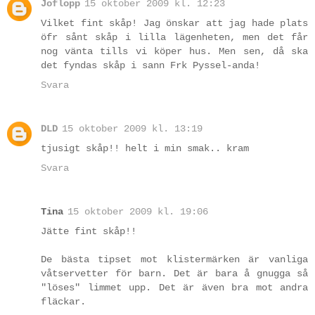
Joflopp
15 oktober 2009 kl. 12:23
Vilket fint skåp! Jag önskar att jag hade plats
öfr sånt skåp i lilla lägenheten, men det får
nog vänta tills vi köper hus. Men sen, då ska
det fyndas skåp i sann Frk Pyssel-anda!
Svara
DLD
15 oktober 2009 kl. 13:19
tjusigt skåp!! helt i min smak.. kram
Svara
Tina
15 oktober 2009 kl. 19:06
Jätte fint skåp!!
De bästa tipset mot klistermärken är vanliga
våtservetter för barn. Det är bara å gnugga så
"löses" limmet upp. Det är även bra mot andra
fläckar.