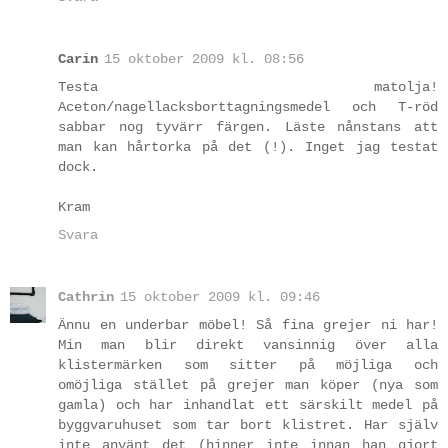
Carin
15 oktober 2009 kl. 08:56
Testa matolja!
Aceton/nagellacksborttagningsmedel och T-röd
sabbar nog tyvärr färgen. Läste nånstans att
man kan hårtorka på det (!). Inget jag testat
dock.
Kram
Svara
Cathrin
15 oktober 2009 kl. 09:46
Ännu en underbar möbel! Så fina grejer ni har!
Min man blir direkt vansinnig över alla
klistermärken som sitter på möjliga och
omöjliga stället på grejer man köper (nya som
gamla) och har inhandlat ett särskilt medel på
byggvaruhuset som tar bort klistret. Har själv
inte använt det (hinner inte innan han gjort