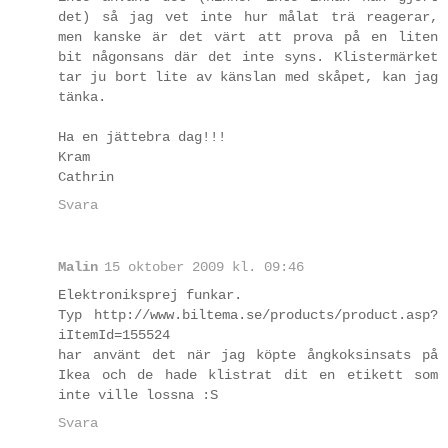
det) så jag vet inte hur målat trä reagerar,
men kanske är det värt att prova på en liten
bit någonsans där det inte syns. Klistermärket
tar ju bort lite av känslan med skåpet, kan jag
tänka.
Ha en jättebra dag!!!
Kram
Cathrin
Svara
Malin
15 oktober 2009 kl. 09:46
Elektroniksprej funkar.
Typ http://www.biltema.se/products/product.asp?
iItemId=155524
har använt det när jag köpte ångkoksinsats på
Ikea och de hade klistrat dit en etikett som
inte ville lossna :S
Svara