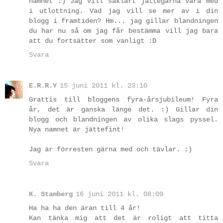
namnet :) Jag vill såklart jättegärna vara med
i utlottning. Vad jag vill se mer av i din
blogg i framtiden? Hm... jag gillar blandningen
du har nu så om jag får bestämma vill jag bara
att du fortsätter som vanligt :D
Svara
E.R.R.Y
15 juni 2011 kl. 23:10
Grattis till bloggens fyra-årsjubileum! Fyra
år, det är ganska länge det. :) Gillar din
blogg och blandningen av olika slags pyssel.
Nya namnet är jättefint!
Jag är förresten gärna med och tävlar. :)
Svara
K. Stamberg
16 juni 2011 kl. 08:09
Ha ha ha den äran till 4 år!
Kan tänka mig att det är roligt att titta