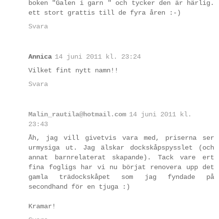
boken "Galen i garn " och tycker den är härlig.
ett stort grattis till de fyra åren :-)
Svara
Annica
14 juni 2011 kl. 23:24
Vilket fint nytt namn!!
Svara
Malin_rautila@hotmail.com
14 juni 2011 kl.
23:43
Åh, jag vill givetvis vara med, priserna ser
urmysiga ut. Jag älskar dockskåpspysslet (och
annat barnrelaterat skapande). Tack vare ert
fina fogligs har vi nu börjat renovera upp det
gamla trädockskåpet som jag fyndade på
secondhand för en tjuga :)
Kramar!