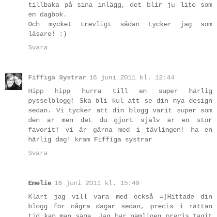
tillbaka på sina inlägg, det blir ju lite som
en dagbok.
Och mycket trevligt sådan tycker jag som
läsare! :)
Svara
Fiffiga Systrar
16 juni 2011 kl. 12:44
Hipp hipp hurra till en super härlig
pysselblogg! Ska bli kul att se din nya design
sedan. Vi tycker att din blogg varit super som
den är men det du gjort själv är en stor
favorit! vi är gärna med i tävlingen! ha en
härlig dag! kram Fiffiga systrar
Svara
Emelie
16 juni 2011 kl. 15:49
Klart jag vill vara med också =)Hittade din
blogg för några dagar sedan, precis i rättan
tid kan man säga. Jag har nämligen precis tagit