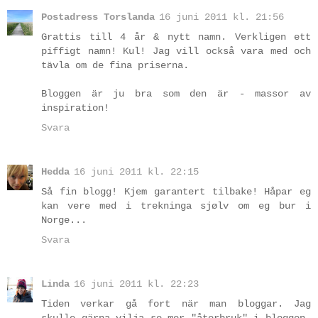
Postadress Torslanda
16 juni 2011 kl. 21:56
Grattis till 4 år & nytt namn. Verkligen ett
piffigt namn! Kul! Jag vill också vara med och
tävla om de fina priserna.
Bloggen är ju bra som den är - massor av
inspiration!
Svara
Hedda
16 juni 2011 kl. 22:15
Så fin blogg! Kjem garantert tilbake! Håpar eg
kan vere med i trekninga sjølv om eg bur i
Norge...
Svara
Linda
16 juni 2011 kl. 22:23
Tiden verkar gå fort när man bloggar. Jag
skulle gärna vilja se mer "återbruk" i bloggen.