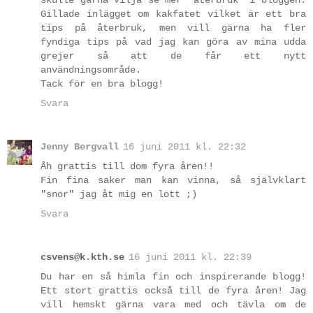
Gillade inlägget om kakfatet vilket är ett bra
tips på återbruk, men vill gärna ha fler
fyndiga tips på vad jag kan göra av mina udda
grejer så att de får ett nytt
användningsområde.
Tack för en bra blogg!
Svara
Jenny Bergvall
16 juni 2011 kl. 22:32
Åh grattis till dom fyra åren!!
Fin fina saker man kan vinna, så självklart
"snor" jag åt mig en lott ;)
Svara
csvens@k.kth.se
16 juni 2011 kl. 22:39
Du har en så himla fin och inspirerande blogg!
Ett stort grattis också till de fyra åren! Jag
vill hemskt gärna vara med och tävla om de