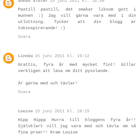
annas alster
15 juni 2011 kl. 16:59
Pastill pastill, det smakar liksom gott i
munnen :) Jag vill gärna vara med i din
utlottning. Tycker att din blogg är
tokinspirerande! :)
Svara
Linnéa
15 juni 2011 kl. 19:12
Grattis, fyra år med mycket fint! Gillar
verkligen att läsa om ditt pysslande.
Är gärna med och tävlar!
Svara
Louise
15 juni 2011 kl. 19:15
Hipp Hippp Hurra till bloggens fyra år!!
Självklart vill jag vara med och tävla om så
fina prser!! Kram Louise