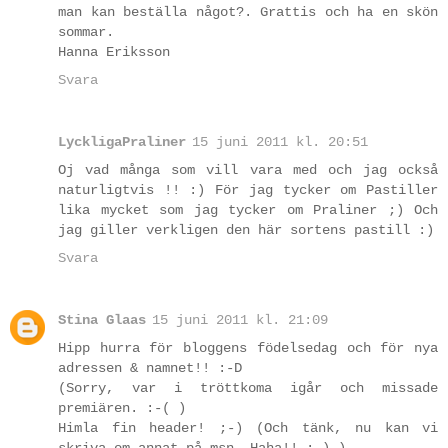
man kan beställa något?. Grattis och ha en skön
sommar.
Hanna Eriksson
Svara
LyckligaPraliner
15 juni 2011 kl. 20:51
Oj vad många som vill vara med och jag också
naturligtvis !! :) För jag tycker om Pastiller
lika mycket som jag tycker om Praliner ;) Och
jag giller verkligen den här sortens pastill :)
Svara
Stina Glaas
15 juni 2011 kl. 21:09
Hipp hurra för bloggens födelsedag och för nya
adressen & namnet!! :-D
(Sorry, var i tröttkoma igår och missade
premiären. :-( )
Himla fin header! ;-) (Och tänk, nu kan vi
skriva om annat på msn. Haha!! ;-) )