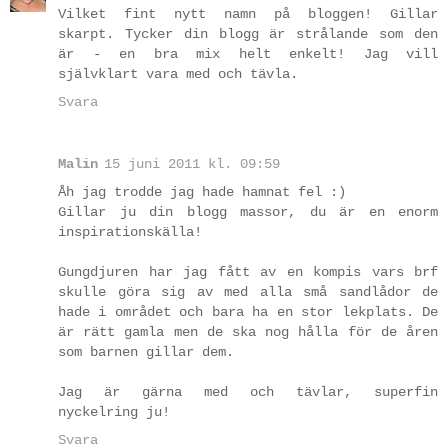
Vilket fint nytt namn på bloggen! Gillar
skarpt. Tycker din blogg är strålande som den
är - en bra mix helt enkelt! Jag vill
självklart vara med och tävla.
Svara
Malin
15 juni 2011 kl. 09:59
Åh jag trodde jag hade hamnat fel :)
Gillar ju din blogg massor, du är en enorm
inspirationskälla!
Gungdjuren har jag fått av en kompis vars brf
skulle göra sig av med alla små sandlådor de
hade i området och bara ha en stor lekplats. De
är rätt gamla men de ska nog hålla för de åren
som barnen gillar dem.
Jag är gärna med och tävlar, superfin
nyckelring ju!
Svara