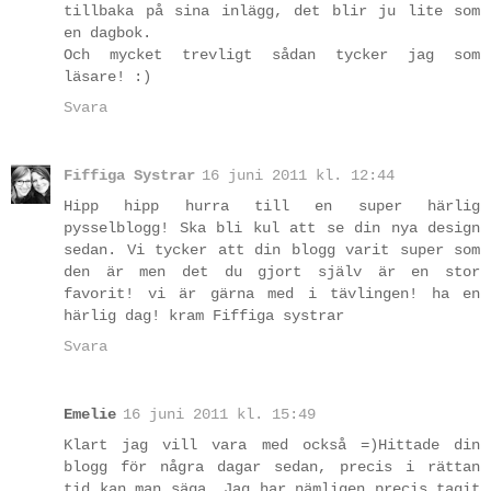
tillbaka på sina inlägg, det blir ju lite som
en dagbok.
Och mycket trevligt sådan tycker jag som
läsare! :)
Svara
Fiffiga Systrar
16 juni 2011 kl. 12:44
Hipp hipp hurra till en super härlig
pysselblogg! Ska bli kul att se din nya design
sedan. Vi tycker att din blogg varit super som
den är men det du gjort själv är en stor
favorit! vi är gärna med i tävlingen! ha en
härlig dag! kram Fiffiga systrar
Svara
Emelie
16 juni 2011 kl. 15:49
Klart jag vill vara med också =)Hittade din
blogg för några dagar sedan, precis i rättan
tid kan man säga. Jag har nämligen precis tagit