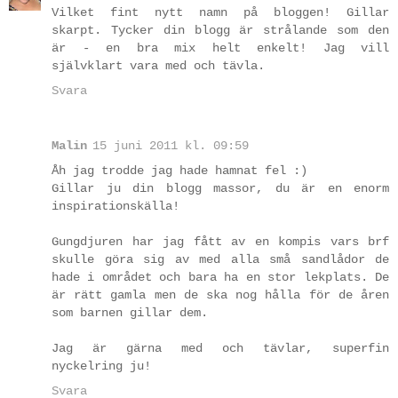
Vilket fint nytt namn på bloggen! Gillar
skarpt. Tycker din blogg är strålande som den
är - en bra mix helt enkelt! Jag vill
självklart vara med och tävla.
Svara
Malin
15 juni 2011 kl. 09:59
Åh jag trodde jag hade hamnat fel :)
Gillar ju din blogg massor, du är en enorm
inspirationskälla!
Gungdjuren har jag fått av en kompis vars brf
skulle göra sig av med alla små sandlådor de
hade i området och bara ha en stor lekplats. De
är rätt gamla men de ska nog hålla för de åren
som barnen gillar dem.
Jag är gärna med och tävlar, superfin
nyckelring ju!
Svara