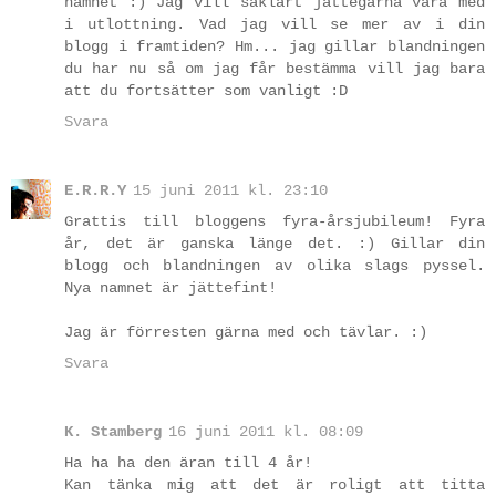
namnet :) Jag vill såklart jättegärna vara med
i utlottning. Vad jag vill se mer av i din
blogg i framtiden? Hm... jag gillar blandningen
du har nu så om jag får bestämma vill jag bara
att du fortsätter som vanligt :D
Svara
E.R.R.Y
15 juni 2011 kl. 23:10
Grattis till bloggens fyra-årsjubileum! Fyra
år, det är ganska länge det. :) Gillar din
blogg och blandningen av olika slags pyssel.
Nya namnet är jättefint!
Jag är förresten gärna med och tävlar. :)
Svara
K. Stamberg
16 juni 2011 kl. 08:09
Ha ha ha den äran till 4 år!
Kan tänka mig att det är roligt att titta