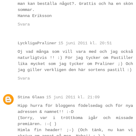
man kan beställa något?. Grattis och ha en skön
sommar.
Hanna Eriksson
Svara
LyckligaPraliner
15 juni 2011 kl. 20:51
Oj vad många som vill vara med och jag också
naturligtvis !! :) För jag tycker om Pastiller
lika mycket som jag tycker om Praliner ;) Och
jag giller verkligen den här sortens pastill :)
Svara
Stina Glaas
15 juni 2011 kl. 21:09
Hipp hurra för bloggens födelsedag och för nya
adressen & namnet!! :-D
(Sorry, var i tröttkoma igår och missade
premiären. :-( )
Himla fin header! ;-) (Och tänk, nu kan vi
skriva om annat på msn. Haha!! ;-) )