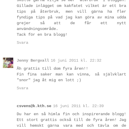
Gillade inlägget om kakfatet vilket är ett bra
tips på återbruk, men vill gärna ha fler
fyndiga tips på vad jag kan göra av mina udda
grejer så att de får ett nytt
användningsområde.
Tack för en bra blogg!
Svara
Jenny Bergvall
16 juni 2011 kl. 22:32
Åh grattis till dom fyra åren!!
Fin fina saker man kan vinna, så självklart
"snor" jag åt mig en lott ;)
Svara
csvens@k.kth.se
16 juni 2011 kl. 22:39
Du har en så himla fin och inspirerande blogg!
Ett stort grattis också till de fyra åren! Jag
vill hemskt gärna vara med och tävla om de