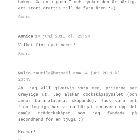
boken "Galen i garn " och tycker den är härlig.
ett stort grattis till de fyra åren :-)
Svara
Annica
14 juni 2011 kl. 23:24
Vilket fint nytt namn!!
Svara
Malin_rautila@hotmail.com
14 juni 2011 kl.
23:43
Åh, jag vill givetvis vara med, priserna ser
urmysiga ut. Jag älskar dockskåpspysslet (och
annat barnrelaterat skapande). Tack vare ert
fina fogligs har vi nu börjat renovera upp det
gamla trädockskåpet som jag fyndade på
secondhand för en tjuga :)
Kramar!