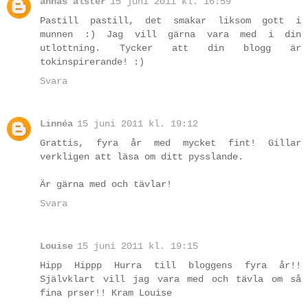
annas alster
15 juni 2011 kl. 16:59
Pastill pastill, det smakar liksom gott i
munnen :) Jag vill gärna vara med i din
utlottning. Tycker att din blogg är
tokinspirerande! :)
Svara
Linnéa
15 juni 2011 kl. 19:12
Grattis, fyra år med mycket fint! Gillar
verkligen att läsa om ditt pysslande.
Är gärna med och tävlar!
Svara
Louise
15 juni 2011 kl. 19:15
Hipp Hippp Hurra till bloggens fyra år!!
Självklart vill jag vara med och tävla om så
fina prser!! Kram Louise