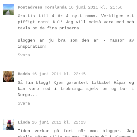
Postadress Torslanda
16 juni 2011 kl. 21:56
Grattis till 4 år & nytt namn. Verkligen ett
piffigt namn! Kul! Jag vill också vara med och
tävla om de fina priserna.
Bloggen är ju bra som den är - massor av
inspiration!
Svara
Hedda
16 juni 2011 kl. 22:15
Så fin blogg! Kjem garantert tilbake! Håpar eg
kan vere med i trekninga sjølv om eg bur i
Norge...
Svara
Linda
16 juni 2011 kl. 22:23
Tiden verkar gå fort när man bloggar. Jag
skulle gärna vilja se mer "återbruk" i bloggen.