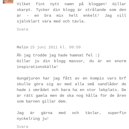
Vilket fint nytt namn på bloggen! Gillar
skarpt. Tycker din blogg är strålande som den
är - en bra mix helt enkelt! Jag vill
självklart vara med och tävla.
Svara
Malin
15 juni 2011 kl. 09:59
Åh jag trodde jag hade hamnat fel :)
Gillar ju din blogg massor, du är en enorm
inspirationskälla!
Gungdjuren har jag fått av en kompis vars brf
skulle göra sig av med alla små sandlådor de
hade i området och bara ha en stor lekplats. De
är rätt gamla men de ska nog hålla för de åren
som barnen gillar dem.
Jag är gärna med och tävlar, superfin
nyckelring ju!
Svara