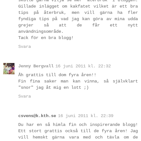
Gillade inlägget om kakfatet vilket är ett bra
tips på återbruk, men vill gärna ha fler
fyndiga tips på vad jag kan göra av mina udda
grejer så att de får ett nytt
användningsområde.
Tack för en bra blogg!
Svara
Jenny Bergvall
16 juni 2011 kl. 22:32
Åh grattis till dom fyra åren!!
Fin fina saker man kan vinna, så självklart
"snor" jag åt mig en lott ;)
Svara
csvens@k.kth.se
16 juni 2011 kl. 22:39
Du har en så himla fin och inspirerande blogg!
Ett stort grattis också till de fyra åren! Jag
vill hemskt gärna vara med och tävla om de