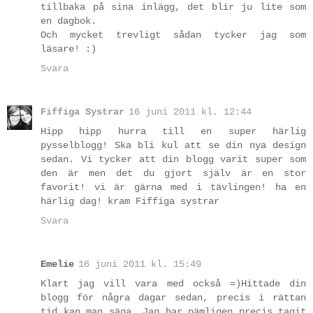
tillbaka på sina inlägg, det blir ju lite som
en dagbok.
Och mycket trevligt sådan tycker jag som
läsare! :)
Svara
Fiffiga Systrar
16 juni 2011 kl. 12:44
Hipp hipp hurra till en super härlig
pysselblogg! Ska bli kul att se din nya design
sedan. Vi tycker att din blogg varit super som
den är men det du gjort själv är en stor
favorit! vi är gärna med i tävlingen! ha en
härlig dag! kram Fiffiga systrar
Svara
Emelie
16 juni 2011 kl. 15:49
Klart jag vill vara med också =)Hittade din
blogg för några dagar sedan, precis i rättan
tid kan man säga. Jag har nämligen precis tagit