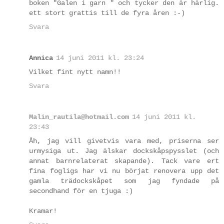
boken "Galen i garn " och tycker den är härlig.
ett stort grattis till de fyra åren :-)
Svara
Annica
14 juni 2011 kl. 23:24
Vilket fint nytt namn!!
Svara
Malin_rautila@hotmail.com
14 juni 2011 kl.
23:43
Åh, jag vill givetvis vara med, priserna ser
urmysiga ut. Jag älskar dockskåpspysslet (och
annat barnrelaterat skapande). Tack vare ert
fina fogligs har vi nu börjat renovera upp det
gamla trädockskåpet som jag fyndade på
secondhand för en tjuga :)
Kramar!