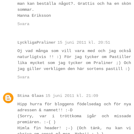
man kan beställa något?. Grattis och ha en skön
sommar.
Hanna Eriksson
Svara
LyckligaPraliner
15 juni 2011 kl. 20:51
Oj vad många som vill vara med och jag också
naturligtvis !! :) För jag tycker om Pastiller
lika mycket som jag tycker om Praliner ;) Och
jag giller verkligen den här sortens pastill :)
Svara
Stina Glaas
15 juni 2011 kl. 21:09
Hipp hurra för bloggens födelsedag och för nya
adressen & namnet!! :-D
(Sorry, var i tröttkoma igår och missade
premiären. :-( )
Himla fin header! ;-) (Och tänk, nu kan vi
skriva om annat på msn. Haha!! ;-) )