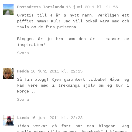
Postadress Torslanda
16 juni 2011 kl. 21:56
Grattis till 4 år & nytt namn. Verkligen ett
piffigt namn! Kul! Jag vill också vara med och
tävla om de fina priserna.
Bloggen är ju bra som den är - massor av
inspiration!
Svara
Hedda
16 juni 2011 kl. 22:15
Så fin blogg! Kjem garantert tilbake! Håpar eg
kan vere med i trekninga sjølv om eg bur i
Norge...
Svara
Linda
16 juni 2011 kl. 22:23
Tiden verkar gå fort när man bloggar. Jag
skulle gärna vilja se mer "återbruk" i bloggen.