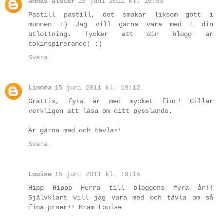
annas alster
15 juni 2011 kl. 16:59
Pastill pastill, det smakar liksom gott i
munnen :) Jag vill gärna vara med i din
utlottning. Tycker att din blogg är
tokinspirerande! :)
Svara
Linnéa
15 juni 2011 kl. 19:12
Grattis, fyra år med mycket fint! Gillar
verkligen att läsa om ditt pysslande.
Är gärna med och tävlar!
Svara
Louise
15 juni 2011 kl. 19:15
Hipp Hippp Hurra till bloggens fyra år!!
Självklart vill jag vara med och tävla om så
fina prser!! Kram Louise