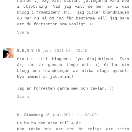
namnet :) Jag vill såklart jättegärna vara med
i utlottning. Vad jag vill se mer av i din
blogg i framtiden? Hm... jag gillar blandningen
du har nu så om jag får bestämma vill jag bara
att du fortsätter som vanligt :D
Svara
E.R.R.Y
15 juni 2011 kl. 23:10
Grattis till bloggens fyra-årsjubileum! Fyra
år, det är ganska länge det. :) Gillar din
blogg och blandningen av olika slags pyssel.
Nya namnet är jättefint!
Jag är förresten gärna med och tävlar. :)
Svara
K. Stamberg
16 juni 2011 kl. 08:09
Ha ha ha den äran till 4 år!
Kan tänka mig att det är roligt att titta