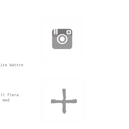
lite bättre
ill flera
s med