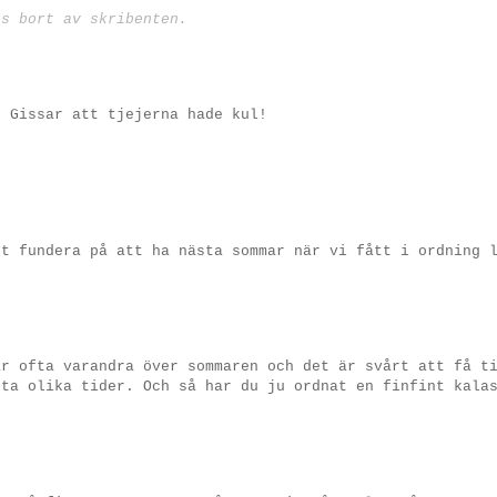
ts bort av skribenten.
! Gissar att tjejerna hade kul!
tt fundera på att ha nästa sommar när vi fått i ordning 
ar ofta varandra över sommaren och det är svårt att få t
sta olika tider. Och så har du ju ordnat en finfint kala