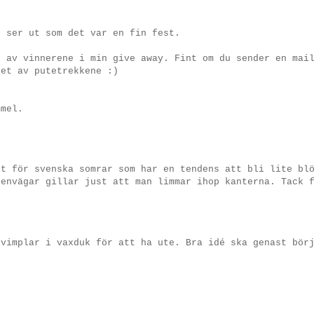
, ser ut som det var en fin fest.
n av vinnerene i min give away. Fint om du sender en mai
 et av putetrekkene :)
mmel.
kt för svenska somrar som har en tendens att bli lite bl
genvägar gillar just att man limmar ihop kanterna. Tack 
 vimplar i vaxduk för att ha ute. Bra idé ska genast bör