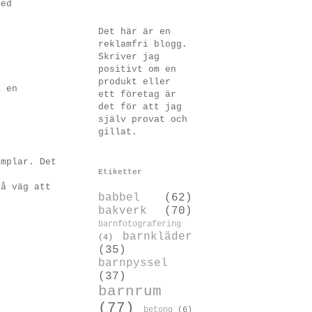
med
Det här är en
reklamfri blogg.
Skriver jag
positivt om en
produkt eller
a en
ett företag är
det för att jag
själv provat och
gillat.
implar. Det
Etiketter
på väg att
babbel
(62)
bakverk
(70)
barnfotografering
barnkläder
(4)
(35)
barnpyssel
(37)
barnrum
(77)
betong
(6)