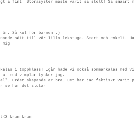
igt å fint! Storasyster måste varit så stolt! Så smaart 
u är. Så kul för barnen :)
knande sätt till vår lilla lekstuga. Smart och enkelt. H
n mig
rkalas i toppklass! Igår hade vi också sommarkalas med v
t ut med vimplar tycker jag.
sel". Ordet skapande är bra. Det har jag faktiskt varit 
år se hur det slutar.
tt<3 kram kram