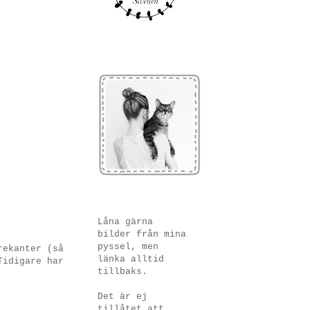
Låna gärna
bilder från mina
pyssel, men
rekanter (så
länka alltid
Tidigare har
tillbaks.
Det är ej
tillåtet att