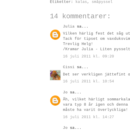
Etiketter:
kalas
,
småpyssel
14 kommentarer:
Julia
sa...
Vilken härlig fest det såg u
Tack för tipset om vaxduksvi
Trevlig Helg!
/Kramar Julia - Liten pyssel
16 juli 2011 kl. 09:20
Cissi
sa...
Det ser verkligen jättefint 
16 juli 2011 kl. 10:54
Jo
sa...
Åh, vilket härligt sommarkal
vara typ 8 år igen och denna
måste ha varit överlyckliga!
16 juli 2011 kl. 14:27
Jo
sa...