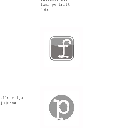
låna porträtt-
foton.
kulle vilja
Tjejerna