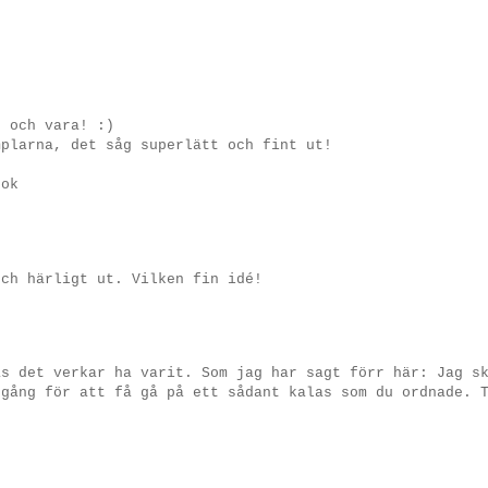
t och vara! :)
mplarna, det såg superlätt och fint ut!
tok
och härligt ut. Vilken fin idé!
as det verkar ha varit. Som jag har sagt förr här: Jag s
 gång för att få gå på ett sådant kalas som du ordnade. 