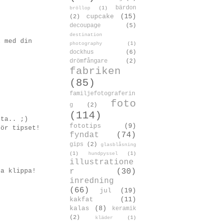
bärdon
bröllop
(1)
cupcake
(15)
(2)
decoupage
(5)
destination
l med din
photography
(1)
dockhus
(6)
drömfångare
(2)
fabriken
(85)
familjefotograferin
foto
g
(2)
(114)
öta.. ;)
fototips
(9)
för tipset!
fyndat
(74)
gips
(2)
glasblåsning
(1)
hundpyssel
(1)
illustratione
ja klippa!
r
(30)
inredning
(66)
jul
(19)
kakfat
(11)
kalas
(8)
keramik
(2)
kläder
(1)