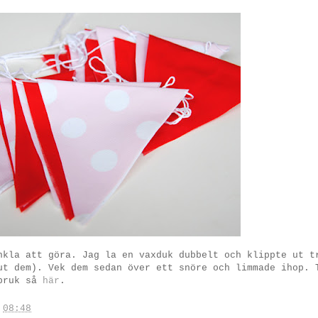
nkla att göra. Jag la en vaxduk dubbelt och klippte ut t
ut dem). Vek dem sedan över ett snöre och limmade ihop. 
sbruk så
här
.
.
08:48