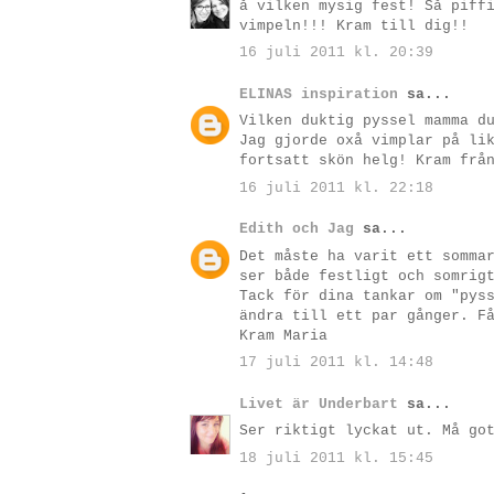
å vilken mysig fest! Så piff
vimpeln!!! Kram till dig!!
16 juli 2011 kl. 20:39
ELINAS inspiration
sa...
Vilken duktig pyssel mamma d
Jag gjorde oxå vimplar på li
fortsatt skön helg! Kram frå
16 juli 2011 kl. 22:18
Edith och Jag
sa...
Det måste ha varit ett somma
ser både festligt och somrig
Tack för dina tankar om "pys
ändra till ett par gånger. F
Kram Maria
17 juli 2011 kl. 14:48
Livet är Underbart
sa...
Ser riktigt lyckat ut. Må go
18 juli 2011 kl. 15:45