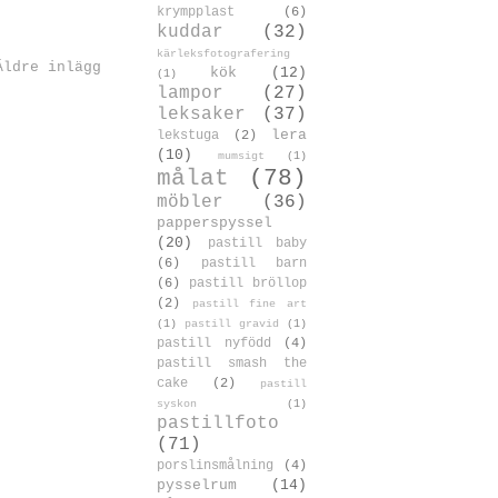
krympplast
(6)
kuddar
(32)
kärleksfotografering
Äldre inlägg
kök
(12)
(1)
lampor
(27)
leksaker
(37)
lera
lekstuga
(2)
(10)
mumsigt
(1)
målat
(78)
möbler
(36)
papperspyssel
(20)
pastill baby
(6)
pastill barn
(6)
pastill bröllop
(2)
pastill fine art
(1)
pastill gravid
(1)
pastill nyfödd
(4)
pastill smash the
cake
(2)
pastill
syskon
(1)
pastillfoto
(71)
porslinsmålning
(4)
pysselrum
(14)