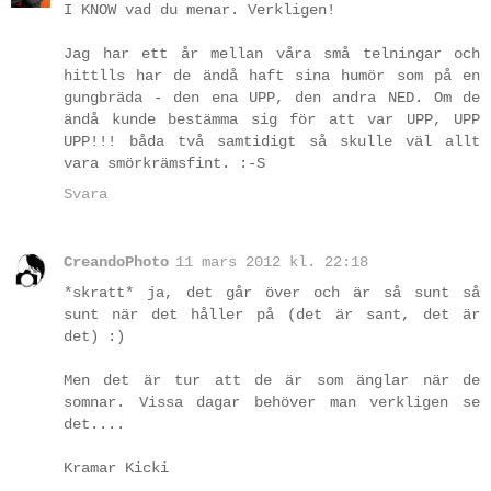
I KNOW vad du menar. Verkligen!
Jag har ett år mellan våra små telningar och
hittlls har de ändå haft sina humör som på en
gungbräda - den ena UPP, den andra NED. Om de
ändå kunde bestämma sig för att var UPP, UPP
UPP!!! båda två samtidigt så skulle väl allt
vara smörkrämsfint. :-S
Svara
CreandoPhoto
11 mars 2012 kl. 22:18
*skratt* ja, det går över och är så sunt så
sunt när det håller på (det är sant, det är
det) :)
Men det är tur att de är som änglar när de
somnar. Vissa dagar behöver man verkligen se
det....
Kramar Kicki