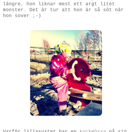
längre, hon liknar mest ett argt litet
monster. Det är tur att hon är så söt när
hon sover ;-)
Varför lillasyster har en
kockmössa
på sig