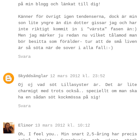
på min blogg och länkat till dig!
Känner för övrigt igen tendenserna, dock är min
son lite yngre än din dotter gissar jag och har
inte riktigt kommit in i "värsta" fasen än:)
Men jag märker ju redan nu vilket tålamod man
bör besitta som förälder- tur att de små liven
är så söta när de sover i alla fall:-)
Svara
Skyddsänglar
12 mars 2012 kl. 23:52
Oj oj vad söt Lillasyster är. Det är lite
charmigt med trots också.. speciellt om man ska
ha en sådan söt kockmössa på sig!
Svara
Elinor
13 mars 2012 kl. 10:12
Oh, I feel you.. Min snart 2,5-åring har precis