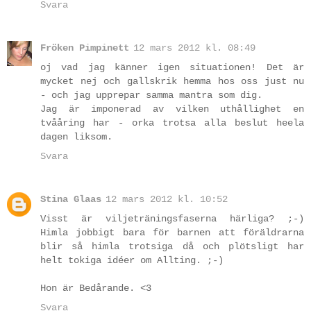
Svara
Fröken Pimpinett
12 mars 2012 kl. 08:49
oj vad jag känner igen situationen! Det är
mycket nej och gallskrik hemma hos oss just nu
- och jag upprepar samma mantra som dig.
Jag är imponerad av vilken uthållighet en
tvååring har - orka trotsa alla beslut heela
dagen liksom.
Svara
Stina Glaas
12 mars 2012 kl. 10:52
Visst är viljeträningsfaserna härliga? ;-)
Himla jobbigt bara för barnen att föräldrarna
blir så himla trotsiga då och plötsligt har
helt tokiga idéer om Allting. ;-)
Hon är Bedårande. <3
Svara