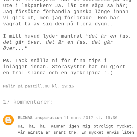
ute i lekparken? Ja, låt oss säga så här;
Jag försökte förhandla ganska länge innan
vi gick ut, men jag förlorade. Hon har
vägrat ta av sig den på flera dygn..
I mitt huvud lyder mantrat
"det är en fas,
det går över, det är en fas, det går
över..."
Ps
. Tack snälla ni för fina tips i
inlägget innan. Storasyster har nu gjort
en trollslända och en nyckelpiga :-)
Malin på pastill.nu
kl.
19:16
17 kommentarer:
ELINAS inspiration
11 mars 2012 kl. 19:36
Ha, ha, ha. Känner igen mig otroligt mycket.
Vår minsta är snart tre. En mycket envis liten