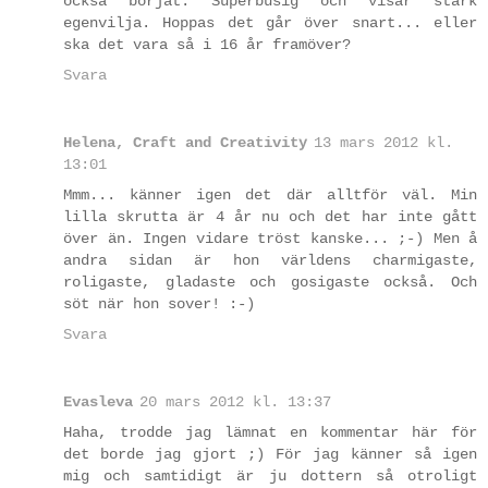
också börjat. Superbusig och visar stark
egenvilja. Hoppas det går över snart... eller
ska det vara så i 16 år framöver?
Svara
Helena, Craft and Creativity
13 mars 2012 kl.
13:01
Mmm... känner igen det där alltför väl. Min
lilla skrutta är 4 år nu och det har inte gått
över än. Ingen vidare tröst kanske... ;-) Men å
andra sidan är hon världens charmigaste,
roligaste, gladaste och gosigaste också. Och
söt när hon sover! :-)
Svara
Evasleva
20 mars 2012 kl. 13:37
Haha, trodde jag lämnat en kommentar här för
det borde jag gjort ;) För jag känner så igen
mig och samtidigt är ju dottern så otroligt