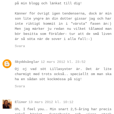
på min blogg och länkat till dig!
Känner för övrigt igen tendenserna, dock är min
son lite yngre än din dotter gissar jag och har
inte riktigt kommit in i "värsta" fasen än:)
Men jag märker ju redan nu vilket tålamod man
bör besitta som förälder- tur att de små liven
är så söta när de sover i alla fall:-)
Svara
Skyddsänglar
12 mars 2012 kl. 23:52
Oj oj vad söt Lillasyster är. Det är lite
charmigt med trots också.. speciellt om man ska
ha en sådan söt kockmössa på sig!
Svara
Elinor
13 mars 2012 kl. 10:12
Oh, I feel you.. Min snart 2,5-åring har precis