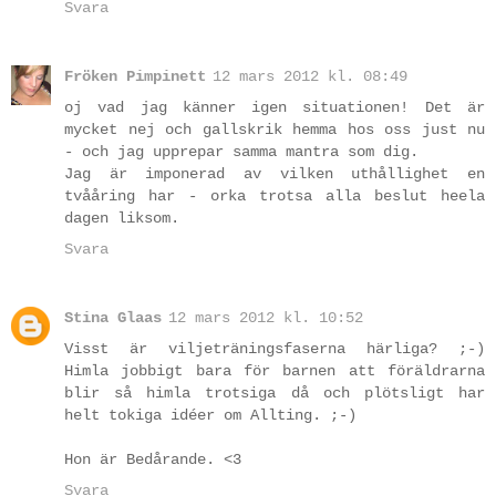
Svara
Fröken Pimpinett
12 mars 2012 kl. 08:49
oj vad jag känner igen situationen! Det är
mycket nej och gallskrik hemma hos oss just nu
- och jag upprepar samma mantra som dig.
Jag är imponerad av vilken uthållighet en
tvååring har - orka trotsa alla beslut heela
dagen liksom.
Svara
Stina Glaas
12 mars 2012 kl. 10:52
Visst är viljeträningsfaserna härliga? ;-)
Himla jobbigt bara för barnen att föräldrarna
blir så himla trotsiga då och plötsligt har
helt tokiga idéer om Allting. ;-)
Hon är Bedårande. <3
Svara