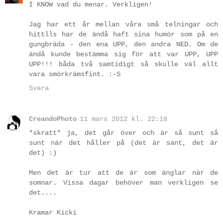
I KNOW vad du menar. Verkligen!
Jag har ett år mellan våra små telningar och
hittlls har de ändå haft sina humör som på en
gungbräda - den ena UPP, den andra NED. Om de
ändå kunde bestämma sig för att var UPP, UPP
UPP!!! båda två samtidigt så skulle väl allt
vara smörkrämsfint. :-S
Svara
CreandoPhoto
11 mars 2012 kl. 22:18
*skratt* ja, det går över och är så sunt så
sunt när det håller på (det är sant, det är
det) :)
Men det är tur att de är som änglar när de
somnar. Vissa dagar behöver man verkligen se
det....
Kramar Kicki