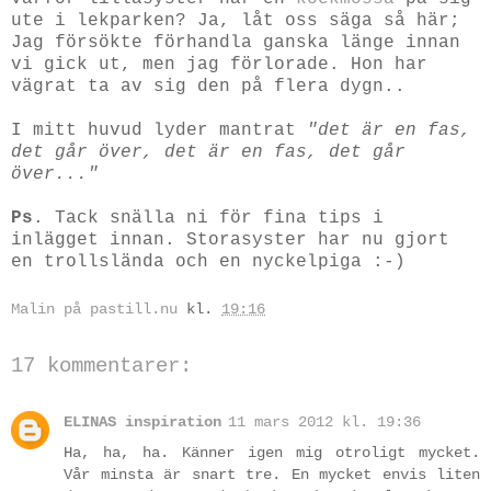
ute i lekparken? Ja, låt oss säga så här;
Jag försökte förhandla ganska länge innan
vi gick ut, men jag förlorade. Hon har
vägrat ta av sig den på flera dygn..
I mitt huvud lyder mantrat
"det är en fas,
det går över, det är en fas, det går
över..."
Ps
. Tack snälla ni för fina tips i
inlägget innan. Storasyster har nu gjort
en trollslända och en nyckelpiga :-)
Malin på pastill.nu
kl.
19:16
17 kommentarer:
ELINAS inspiration
11 mars 2012 kl. 19:36
Ha, ha, ha. Känner igen mig otroligt mycket.
Vår minsta är snart tre. En mycket envis liten