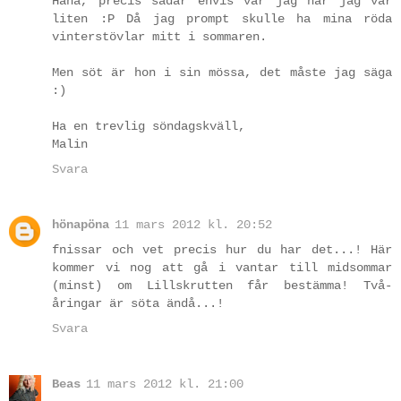
Haha, precis sådär envis var jag när jag var
liten :P Då jag prompt skulle ha mina röda
vinterstövlar mitt i sommaren.
Men söt är hon i sin mössa, det måste jag säga
:)
Ha en trevlig söndagskväll,
Malin
Svara
hönapöna
11 mars 2012 kl. 20:52
fnissar och vet precis hur du har det...! Här
kommer vi nog att gå i vantar till midsommar
(minst) om Lillskrutten får bestämma! Två-
åringar är söta ändå...!
Svara
Beas
11 mars 2012 kl. 21:00