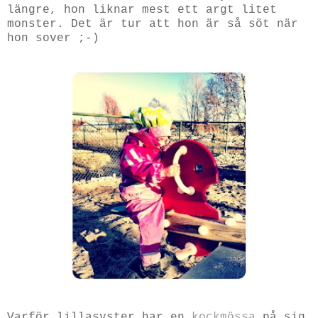
längre, hon liknar mest ett argt litet
monster. Det är tur att hon är så söt när
hon sover ;-)
Varför lillasyster har en
kockmössa
på sig