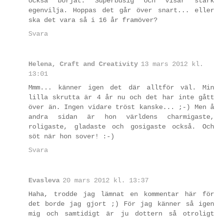
också börjat. Superbusig och visar stark
egenvilja. Hoppas det går över snart... eller
ska det vara så i 16 år framöver?
Svara
Helena, Craft and Creativity
13 mars 2012 kl.
13:01
Mmm... känner igen det där alltför väl. Min
lilla skrutta är 4 år nu och det har inte gått
över än. Ingen vidare tröst kanske... ;-) Men å
andra sidan är hon världens charmigaste,
roligaste, gladaste och gosigaste också. Och
söt när hon sover! :-)
Svara
Evasleva
20 mars 2012 kl. 13:37
Haha, trodde jag lämnat en kommentar här för
det borde jag gjort ;) För jag känner så igen
mig och samtidigt är ju dottern så otroligt