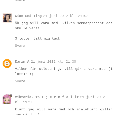
Cias Små Ting
21 juni 2012 kl. 21:02
Åh jag vill vara med. Vilken sommarpresent det
skulle vara!
3 lotter till mig tack
Svara
Karin A
21 juni 2012 kl. 21:30
Vilken fin utlottning, vill gärna vara med (1
lott)! :)
Svara
Viktoria- ♥s t j e r n f a l l♥
21 juni 2012
kl. 21:56
klart jag vill vara med och självklart gillar
jag på fb :)