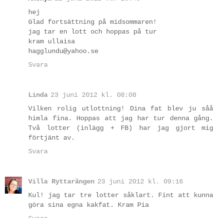
hej
Glad fortsättning på midsommaren!
jag tar en lott och hoppas på tur
kram ullaisa
hagglundu@yahoo.se
Svara
Linda
23 juni 2012 kl. 08:08
Vilken rolig utlottning! Dina fat blev ju såå
himla fina. Hoppas att jag har tur denna gång.
Två lotter (inlägg + FB) har jag gjort mig
förtjänt av.
Svara
Villa Ryttarängen
23 juni 2012 kl. 09:16
Kul! jag tar tre lotter såklart. Fint att kunna
göra sina egna kakfat. Kram Pia