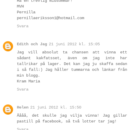
Ha en trevlig midsommar!
MVH
Pernilla
pernillaeriksson1@hotmail.com
Svara
Edith och Jag
21 juni 2012 kl. 15:05
Jag vill absolut ta chansen att vinna ett
sådant kakfatsset, även om jag inte har
tallrikar på lager. Det kan jag ju skaffa sedan
i så fall:) Jag håller tummarna och länkar från
min blogg.
Kram Maria
Svara
Helen
21 juni 2012 kl. 15:50
Åååå, det skulle jag vilja vinna! Jag gillar
pastill på facebook, så två lotter tar jag!
Svara