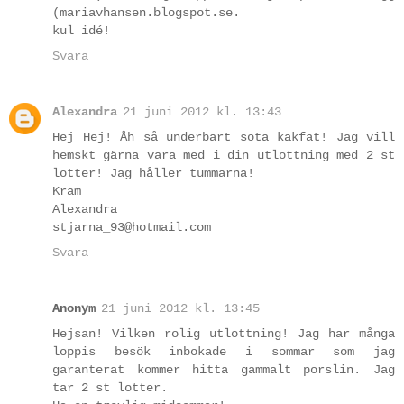
(mariavhansen.blogspot.se.
kul idé!
Svara
Alexandra
21 juni 2012 kl. 13:43
Hej Hej! Åh så underbart söta kakfat! Jag vill
hemskt gärna vara med i din utlottning med 2 st
lotter! Jag håller tummarna!
Kram
Alexandra
stjarna_93@hotmail.com
Svara
Anonym
21 juni 2012 kl. 13:45
Hejsan! Vilken rolig utlottning! Jag har många
loppis besök inbokade i sommar som jag
garanterat kommer hitta gammalt porslin. Jag
tar 2 st lotter.