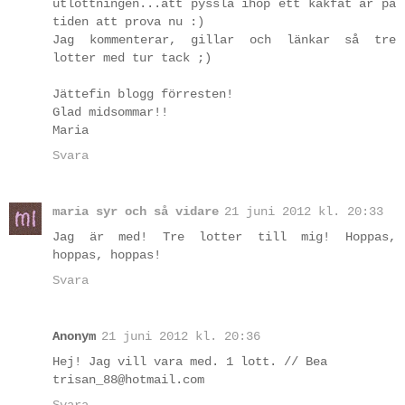
utlottningen...att pyssla ihop ett kakfat är på
tiden att prova nu :)
Jag kommenterar, gillar och länkar så tre
lotter med tur tack ;)
Jättefin blogg förresten!
Glad midsommar!!
Maria
Svara
maria syr och så vidare
21 juni 2012 kl. 20:33
Jag är med! Tre lotter till mig! Hoppas,
hoppas, hoppas!
Svara
Anonym
21 juni 2012 kl. 20:36
Hej! Jag vill vara med. 1 lott. // Bea
trisan_88@hotmail.com
Svara