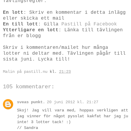
Tävlingsregler:
En lott
: Skriv en kommentar i detta inlägg
eller skicka ett mail
En till lott
: Gilla
Pastill på Facebook
Ytterligare en lott
: Länka till tävlingen
från er blogg
Skriv i kommentaren/mailet hur många
lotter ni deltar med. Tävlingen pågår till
sista juni. Lycka till!
Malin på pastill.nu
kl.
21:23
105 kommentarer:
sveas punkt.
20 juni 2012 kl. 21:27
Skoj! Jag vill vara med, hoppas verkligen att
jag vinner för något pysslat kakfat har jag ju
inte! 3 lotter tack! :)
// Sandra