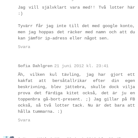
Jag vill självklart vara med!! Två lotter här
:)
Tyvärr får jag inte till det med google konto,
men jag hoppas det räcker med namn och att du
kan jämför ip-adress eller något sen.
Svara
Sofia Dahlgren
21 juni 2012 kl. 23:41
Åh, vilken kul tävling, jag har gjort ett
kakfat att bersåtallrikar efter din egen
beskrivning, blev jättebra, skulle dock vilja
prova det färdiga kitet också, det är ju en
toppenbra gå-bort-present. ;) Jag gillar på FB
också, så två lotter tack. Nu är det bara att
hålla tummarna. :)
Svara