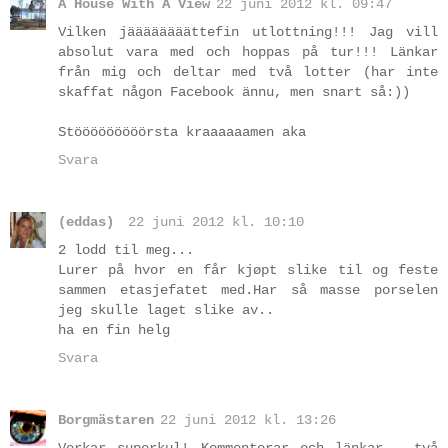
A House With A View
22 juni 2012 kl. 09:47
Vilken jäääääääättefin utlottning!!! Jag vill
absolut vara med och hoppas på tur!!! Länkar
från mig och deltar med två lotter (har inte
skaffat någon Facebook ännu, men snart så:))
Stööööööööörsta kraaaaaamen aka
Svara
(eddas)
22 juni 2012 kl. 10:10
2 lodd til meg...
Lurer på hvor en får kjøpt slike til og feste
sammen etasjefatet med.Har så masse porselen
jeg skulle laget slike av..
ha en fin helg
Svara
Borgmästaren
22 juni 2012 kl. 13:26
Verkar superkul! Kommenterar och länkar - två