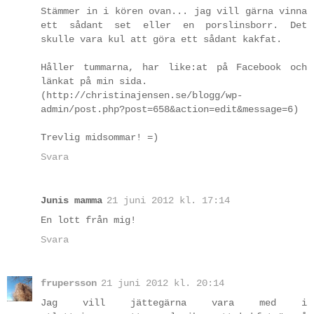
Stämmer in i kören ovan... jag vill gärna vinna
ett sådant set eller en porslinsborr. Det
skulle vara kul att göra ett sådant kakfat.
Håller tummarna, har like:at på Facebook och
länkat på min sida.
(http://christinajensen.se/blogg/wp-
admin/post.php?post=658&action=edit&message=6)
Trevlig midsommar! =)
Svara
Junis mamma
21 juni 2012 kl. 17:14
En lott från mig!
Svara
frupersson
21 juni 2012 kl. 20:14
Jag vill jättegärna vara med i