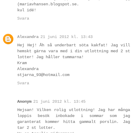
(mariavhansen.blogspot.se.
kul idé!
Svara
Alexandra
21 juni 2012 kl. 13:43
Hej Hej! Åh så underbart söta kakfat! Jag vill
hemskt gärna vara med i din utlottning med 2 st
lotter! Jag håller tummarna!
Kram
Alexandra
stjarna_93@hotmail.com
Svara
Anonym
21 juni 2012 kl. 13:45
Hejsan! Vilken rolig utlottning! Jag har många
loppis besök inbokade i sommar som jag
garanterat kommer hitta gammalt porslin. Jag
tar 2 st lotter.