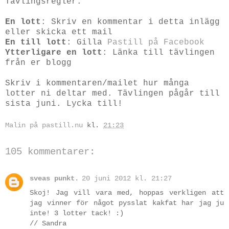
Tävlingsregler:
En lott
: Skriv en kommentar i detta inlägg
eller skicka ett mail
En till lott
: Gilla
Pastill på Facebook
Ytterligare en lott
: Länka till tävlingen
från er blogg
Skriv i kommentaren/mailet hur många
lotter ni deltar med. Tävlingen pågår till
sista juni. Lycka till!
Malin på pastill.nu
kl.
21:23
105 kommentarer:
sveas punkt.
20 juni 2012 kl. 21:27
Skoj! Jag vill vara med, hoppas verkligen att
jag vinner för något pysslat kakfat har jag ju
inte! 3 lotter tack! :)
// Sandra