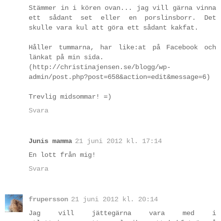
Stämmer in i kören ovan... jag vill gärna vinna
ett sådant set eller en porslinsborr. Det
skulle vara kul att göra ett sådant kakfat.
Håller tummarna, har like:at på Facebook och
länkat på min sida.
(http://christinajensen.se/blogg/wp-
admin/post.php?post=658&action=edit&message=6)
Trevlig midsommar! =)
Svara
Junis mamma
21 juni 2012 kl. 17:14
En lott från mig!
Svara
frupersson
21 juni 2012 kl. 20:14
Jag vill jättegärna vara med i