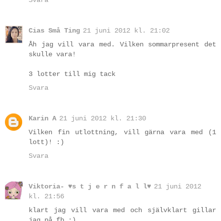
Cias Små Ting
21 juni 2012 kl. 21:02
Åh jag vill vara med. Vilken sommarpresent det
skulle vara!
3 lotter till mig tack
Svara
Karin A
21 juni 2012 kl. 21:30
Vilken fin utlottning, vill gärna vara med (1
lott)! :)
Svara
Viktoria- ♥s t j e r n f a l l♥
21 juni 2012
kl. 21:56
klart jag vill vara med och självklart gillar
jag på fb :)