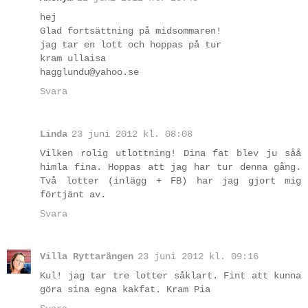
hej
Glad fortsättning på midsommaren!
jag tar en lott och hoppas på tur
kram ullaisa
hagglundu@yahoo.se
Svara
Linda
23 juni 2012 kl. 08:08
Vilken rolig utlottning! Dina fat blev ju såå
himla fina. Hoppas att jag har tur denna gång.
Två lotter (inlägg + FB) har jag gjort mig
förtjänt av.
Svara
Villa Ryttarängen
23 juni 2012 kl. 09:16
Kul! jag tar tre lotter såklart. Fint att kunna
göra sina egna kakfat. Kram Pia