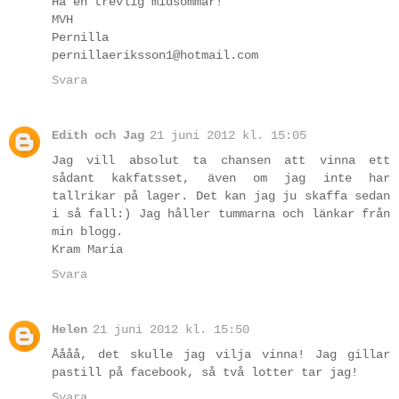
Ha en trevlig midsommar!
MVH
Pernilla
pernillaeriksson1@hotmail.com
Svara
Edith och Jag
21 juni 2012 kl. 15:05
Jag vill absolut ta chansen att vinna ett
sådant kakfatsset, även om jag inte har
tallrikar på lager. Det kan jag ju skaffa sedan
i så fall:) Jag håller tummarna och länkar från
min blogg.
Kram Maria
Svara
Helen
21 juni 2012 kl. 15:50
Åååå, det skulle jag vilja vinna! Jag gillar
pastill på facebook, så två lotter tar jag!
Svara