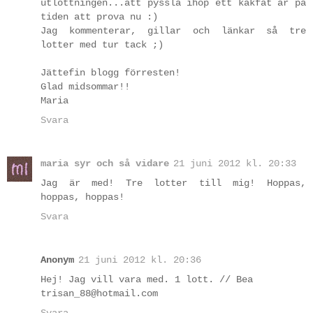
utlottningen...att pyssla ihop ett kakfat är på
tiden att prova nu :)
Jag kommenterar, gillar och länkar så tre
lotter med tur tack ;)
Jättefin blogg förresten!
Glad midsommar!!
Maria
Svara
maria syr och så vidare
21 juni 2012 kl. 20:33
Jag är med! Tre lotter till mig! Hoppas,
hoppas, hoppas!
Svara
Anonym
21 juni 2012 kl. 20:36
Hej! Jag vill vara med. 1 lott. // Bea
trisan_88@hotmail.com
Svara