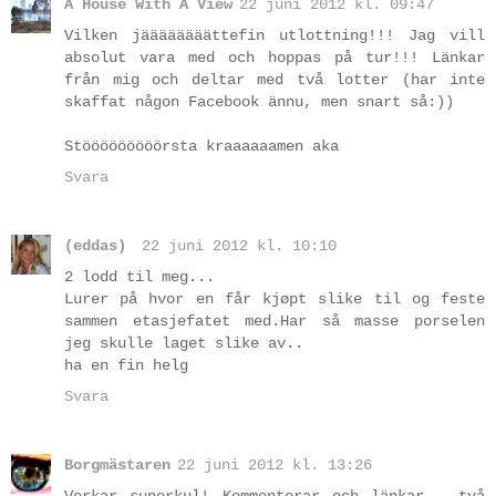
A House With A View
22 juni 2012 kl. 09:47
Vilken jäääääääättefin utlottning!!! Jag vill
absolut vara med och hoppas på tur!!! Länkar
från mig och deltar med två lotter (har inte
skaffat någon Facebook ännu, men snart så:))
Stööööööööörsta kraaaaaamen aka
Svara
(eddas)
22 juni 2012 kl. 10:10
2 lodd til meg...
Lurer på hvor en får kjøpt slike til og feste
sammen etasjefatet med.Har så masse porselen
jeg skulle laget slike av..
ha en fin helg
Svara
Borgmästaren
22 juni 2012 kl. 13:26
Verkar superkul! Kommenterar och länkar - två