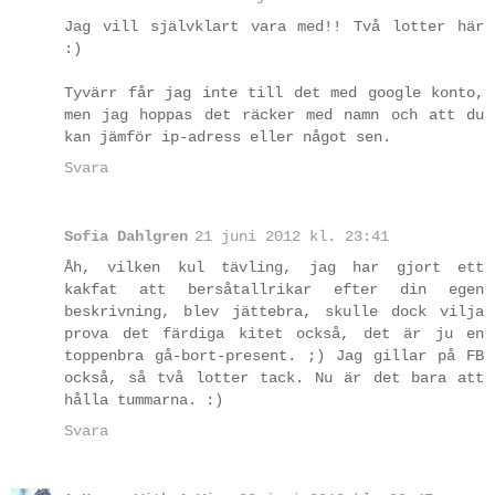
Jag vill självklart vara med!! Två lotter här
:)
Tyvärr får jag inte till det med google konto,
men jag hoppas det räcker med namn och att du
kan jämför ip-adress eller något sen.
Svara
Sofia Dahlgren
21 juni 2012 kl. 23:41
Åh, vilken kul tävling, jag har gjort ett
kakfat att bersåtallrikar efter din egen
beskrivning, blev jättebra, skulle dock vilja
prova det färdiga kitet också, det är ju en
toppenbra gå-bort-present. ;) Jag gillar på FB
också, så två lotter tack. Nu är det bara att
hålla tummarna. :)
Svara