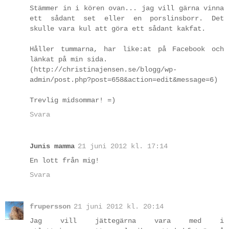
Stämmer in i kören ovan... jag vill gärna vinna
ett sådant set eller en porslinsborr. Det
skulle vara kul att göra ett sådant kakfat.
Håller tummarna, har like:at på Facebook och
länkat på min sida.
(http://christinajensen.se/blogg/wp-
admin/post.php?post=658&action=edit&message=6)
Trevlig midsommar! =)
Svara
Junis mamma
21 juni 2012 kl. 17:14
En lott från mig!
Svara
frupersson
21 juni 2012 kl. 20:14
Jag vill jättegärna vara med i