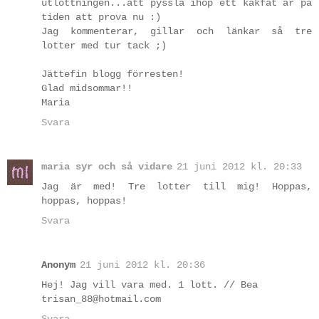
utlottningen...att pyssla ihop ett kakfat är på
tiden att prova nu :)
Jag kommenterar, gillar och länkar så tre
lotter med tur tack ;)
Jättefin blogg förresten!
Glad midsommar!!
Maria
Svara
maria syr och så vidare
21 juni 2012 kl. 20:33
Jag är med! Tre lotter till mig! Hoppas,
hoppas, hoppas!
Svara
Anonym
21 juni 2012 kl. 20:36
Hej! Jag vill vara med. 1 lott. // Bea
trisan_88@hotmail.com
Svara