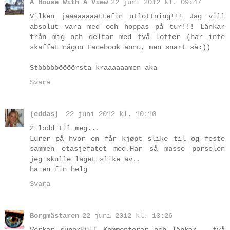
A House With A View
22 juni 2012 kl. 09:47
Vilken jäääääääättefin utlottning!!! Jag vill
absolut vara med och hoppas på tur!!! Länkar
från mig och deltar med två lotter (har inte
skaffat någon Facebook ännu, men snart så:))
Stööööööööörsta kraaaaaamen aka
Svara
(eddas)
22 juni 2012 kl. 10:10
2 lodd til meg...
Lurer på hvor en får kjøpt slike til og feste
sammen etasjefatet med.Har så masse porselen
jeg skulle laget slike av..
ha en fin helg
Svara
Borgmästaren
22 juni 2012 kl. 13:26
Verkar superkul! Kommenterar och länkar - två