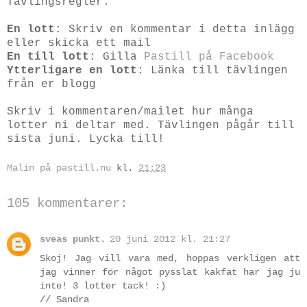
Tävlingsregler:
En lott
: Skriv en kommentar i detta inlägg
eller skicka ett mail
En till lott
: Gilla
Pastill på Facebook
Ytterligare en lott
: Länka till tävlingen
från er blogg
Skriv i kommentaren/mailet hur många
lotter ni deltar med. Tävlingen pågår till
sista juni. Lycka till!
Malin på pastill.nu
kl.
21:23
105 kommentarer:
sveas punkt.
20 juni 2012 kl. 21:27
Skoj! Jag vill vara med, hoppas verkligen att
jag vinner för något pysslat kakfat har jag ju
inte! 3 lotter tack! :)
// Sandra