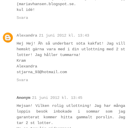
(mariavhansen.blogspot.se.
kul idé!
Svara
Alexandra
21 juni 2012 kl. 13:43
Hej Hej! Åh så underbart söta kakfat! Jag vill
hemskt gärna vara med i din utlottning med 2 st
lotter! Jag håller tummarna!
Kram
Alexandra
stjarna_93@hotmail.com
Svara
Anonym
21 juni 2012 kl. 13:45
Hejsan! Vilken rolig utlottning! Jag har många
loppis besök inbokade i sommar som jag
garanterat kommer hitta gammalt porslin. Jag
tar 2 st lotter.