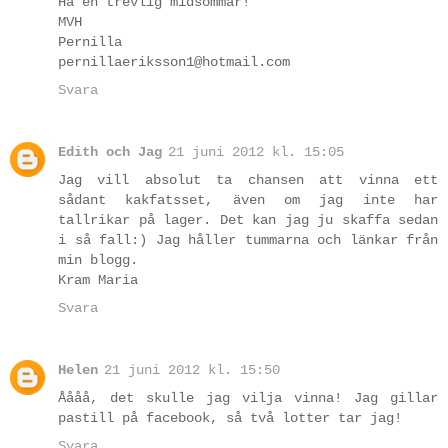
Ha en trevlig midsommar!
MVH
Pernilla
pernillaeriksson1@hotmail.com
Svara
Edith och Jag
21 juni 2012 kl. 15:05
Jag vill absolut ta chansen att vinna ett
sådant kakfatsset, även om jag inte har
tallrikar på lager. Det kan jag ju skaffa sedan
i så fall:) Jag håller tummarna och länkar från
min blogg.
Kram Maria
Svara
Helen
21 juni 2012 kl. 15:50
Åååå, det skulle jag vilja vinna! Jag gillar
pastill på facebook, så två lotter tar jag!
Svara