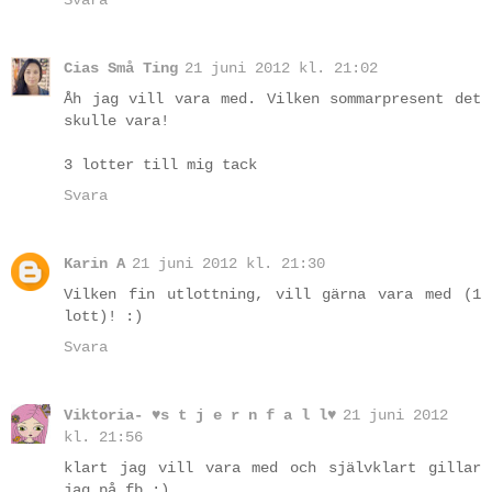
Cias Små Ting
21 juni 2012 kl. 21:02
Åh jag vill vara med. Vilken sommarpresent det
skulle vara!
3 lotter till mig tack
Svara
Karin A
21 juni 2012 kl. 21:30
Vilken fin utlottning, vill gärna vara med (1
lott)! :)
Svara
Viktoria- ♥s t j e r n f a l l♥
21 juni 2012
kl. 21:56
klart jag vill vara med och självklart gillar
jag på fb :)