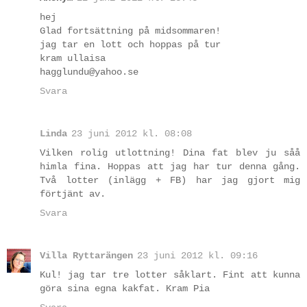
hej
Glad fortsättning på midsommaren!
jag tar en lott och hoppas på tur
kram ullaisa
hagglundu@yahoo.se
Svara
Linda
23 juni 2012 kl. 08:08
Vilken rolig utlottning! Dina fat blev ju såå
himla fina. Hoppas att jag har tur denna gång.
Två lotter (inlägg + FB) har jag gjort mig
förtjänt av.
Svara
Villa Ryttarängen
23 juni 2012 kl. 09:16
Kul! jag tar tre lotter såklart. Fint att kunna
göra sina egna kakfat. Kram Pia