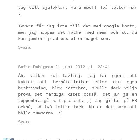
Jag vill självklart vara med!! Två lotter här
:)
Tyvärr får jag inte till det med google konto,
men jag hoppas det räcker med namn och att du
kan jämför ip-adress eller något sen.
Svara
Sofia Dahlgren
21 juni 2012 kl. 23:41
Åh, vilken kul tävling, jag har gjort ett
kakfat att bersåtallrikar efter din egen
beskrivning, blev jättebra, skulle dock vilja
prova det färdiga kitet också, det är ju en
toppenbra gå-bort-present. ;) Jag gillar på FB
också, så två lotter tack. Nu är det bara att
hålla tummarna. :)
Svara