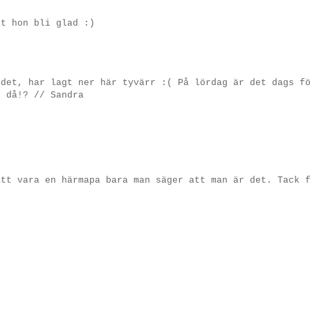
tt hon bli glad :)
 det, har lagt ner här tyvärr :( På lördag är det dags f
d då!? // Sandra
att vara en härmapa bara man säger att man är det. Tack 