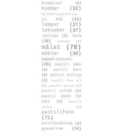
krympplast
(6)
kuddar
(32)
kärleksfotografering
kök
(12)
(1)
lampor
(27)
leksaker
(37)
lera
lekstuga
(2)
(10)
mumsigt
(1)
målat
(78)
möbler
(36)
papperspyssel
(20)
pastill baby
(6)
pastill barn
(6)
pastill bröllop
(2)
pastill fine art
(1)
pastill gravid
(1)
pastill nyfödd
(4)
pastill smash the
cake
(2)
pastill
syskon
(1)
pastillfoto
(71)
porslinsmålning
(4)
pysselrum
(14)