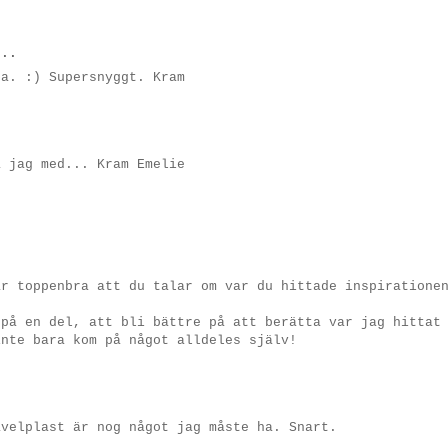
..
ga. :) Supersnyggt. Kram
a jag med... Kram Emelie
är toppenbra att du talar om var du hittade inspiratione
 på en del, att bli bättre på att berätta var jag hittat
inte bara kom på något alldeles själv!
avelplast är nog något jag måste ha. Snart.