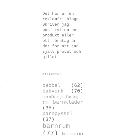
Det här är en
reklamfri blogg.
Skriver jag
positivt om en
produkt eller
ett företag är
det för att jag
själv provat och
gillat.
Etiketter
babbel
(62)
n.
bakverk
(70)
barnfotografering
barnkläder
(4)
(35)
barnpyssel
(37)
barnrum
(77)
betong
(6)