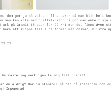
en
, dom gör ju så väldans fina saker så man blir helt kn
m man kan rita med griffelkritor på gör man enkelt själ
4-ark på Granit (5-pack för 99 kr) men det finns även st
t bara att klippa till i de former man önskar, klistra u
.
23:23
! Nu måste jag verkligen ta mig till Granit!
lar du aldrig? Har ju stenkoll på dig på instagram och d
ig! Imponerad!