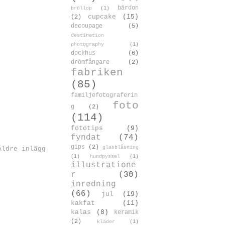
bärdon
bröllop
(1)
cupcake
(15)
(2)
decoupage
(5)
destination
photography
(1)
dockhus
(6)
drömfångare
(2)
fabriken
(85)
familjefotograferin
foto
g
(2)
(114)
fototips
(9)
fyndat
(74)
gips
(2)
glasblåsning
Äldre inlägg
(1)
hundpyssel
(1)
illustratione
r
(30)
inredning
(66)
jul
(19)
kakfat
(11)
kalas
(8)
keramik
(2)
kläder
(1)