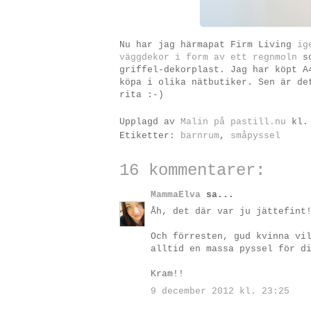
Nu har jag härmapat Firm Living
ig
väggdekor i form av ett regnmoln
so
griffel-dekorplast. Jag har köpt A
köpa i olika nätbutiker. Sen är de
rita :-)
Upplagd av
Malin på pastill.nu
kl
Etiketter:
barnrum
,
småpyssel
16 kommentarer:
MammaElva
sa...
Åh, det där var ju jättefint
Och förresten, gud kvinna vi
alltid en massa pyssel för d
Kram!!
9 december 2012 kl. 23:25