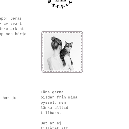
äpp! Deras
v av svart
örre ark att
pp och börja
Låna gärna
bilder från mina
u har ju
pyssel, men
länka alltid
tillbaks.
Det är ej
tillåtet att