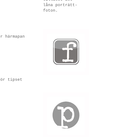
låna porträtt-
foton.
ör härmapan
för tipset