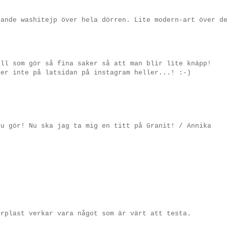
rande washitejp över hela dörren. Lite modern-art över d
ill som gör så fina saker så att man blir lite knäpp!
ger inte på latsidan på instagram heller...! :-)
du gör! Nu ska jag ta mig en titt på Granit! / Annika
orplast verkar vara något som är värt att testa.