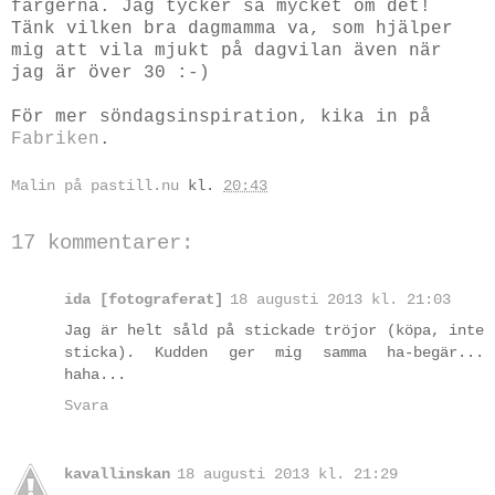
färgerna. Jag tycker så mycket om det!
Tänk vilken bra dagmamma va, som hjälper
mig att vila mjukt på dagvilan även när
jag är över 30 :-)
För mer söndagsinspiration, kika in på
Fabriken
.
Malin på pastill.nu
kl.
20:43
17 kommentarer:
ida [fotograferat]
18 augusti 2013 kl. 21:03
Jag är helt såld på stickade tröjor (köpa, inte
sticka). Kudden ger mig samma ha-begär...
haha...
Svara
kavallinskan
18 augusti 2013 kl. 21:29