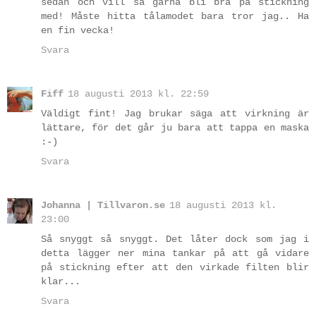
sedan och vill så gärna bli bra på stickning
med! Måste hitta tålamodet bara tror jag.. Ha
en fin vecka!
Svara
Fiff
18 augusti 2013 kl. 22:59
Väldigt fint! Jag brukar säga att virkning är
lättare, för det går ju bara att tappa en maska
:-)
Svara
Johanna | Tillvaron.se
18 augusti 2013 kl.
23:00
Så snyggt så snyggt. Det låter dock som jag i
detta lägger ner mina tankar på att gå vidare
på stickning efter att den virkade filten blir
klar...
Svara