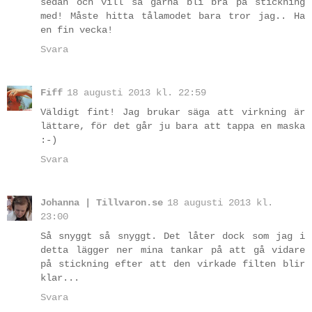
sedan och vill så gärna bli bra på stickning
med! Måste hitta tålamodet bara tror jag.. Ha
en fin vecka!
Svara
Fiff
18 augusti 2013 kl. 22:59
Väldigt fint! Jag brukar säga att virkning är
lättare, för det går ju bara att tappa en maska
:-)
Svara
Johanna | Tillvaron.se
18 augusti 2013 kl.
23:00
Så snyggt så snyggt. Det låter dock som jag i
detta lägger ner mina tankar på att gå vidare
på stickning efter att den virkade filten blir
klar...
Svara