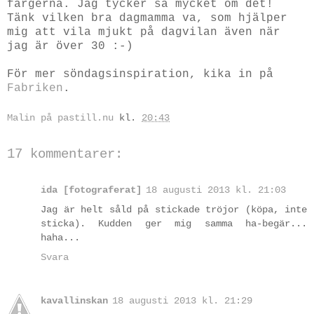
färgerna. Jag tycker så mycket om det!
Tänk vilken bra dagmamma va, som hjälper
mig att vila mjukt på dagvilan även när
jag är över 30 :-)
För mer söndagsinspiration, kika in på
Fabriken
.
Malin på pastill.nu
kl.
20:43
17 kommentarer:
ida [fotograferat]
18 augusti 2013 kl. 21:03
Jag är helt såld på stickade tröjor (köpa, inte
sticka). Kudden ger mig samma ha-begär...
haha...
Svara
kavallinskan
18 augusti 2013 kl. 21:29