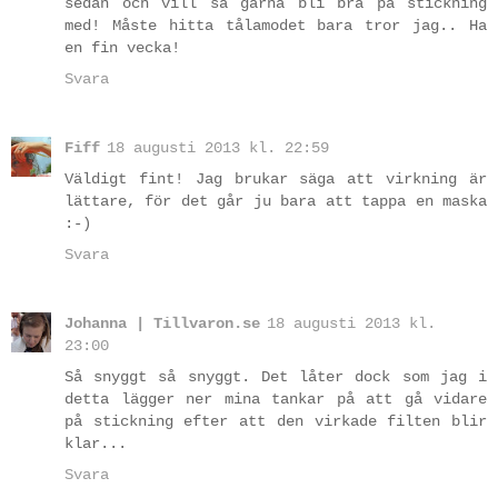
sedan och vill så gärna bli bra på stickning
med! Måste hitta tålamodet bara tror jag.. Ha
en fin vecka!
Svara
Fiff
18 augusti 2013 kl. 22:59
Väldigt fint! Jag brukar säga att virkning är
lättare, för det går ju bara att tappa en maska
:-)
Svara
Johanna | Tillvaron.se
18 augusti 2013 kl.
23:00
Så snyggt så snyggt. Det låter dock som jag i
detta lägger ner mina tankar på att gå vidare
på stickning efter att den virkade filten blir
klar...
Svara