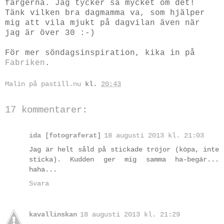
färgerna. Jag tycker så mycket om det!
Tänk vilken bra dagmamma va, som hjälper
mig att vila mjukt på dagvilan även när
jag är över 30 :-)
För mer söndagsinspiration, kika in på
Fabriken
.
Malin på pastill.nu
kl.
20:43
17 kommentarer:
ida [fotograferat]
18 augusti 2013 kl. 21:03
Jag är helt såld på stickade tröjor (köpa, inte
sticka). Kudden ger mig samma ha-begär...
haha...
Svara
kavallinskan
18 augusti 2013 kl. 21:29