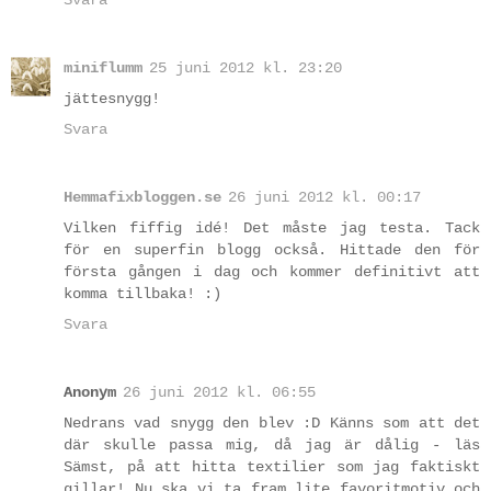
miniflumm
25 juni 2012 kl. 23:20
jättesnygg!
Svara
Hemmafixbloggen.se
26 juni 2012 kl. 00:17
Vilken fiffig idé! Det måste jag testa. Tack
för en superfin blogg också. Hittade den för
första gången i dag och kommer definitivt att
komma tillbaka! :)
Svara
Anonym
26 juni 2012 kl. 06:55
Nedrans vad snygg den blev :D Känns som att det
där skulle passa mig, då jag är dålig - läs
Sämst, på att hitta textilier som jag faktiskt
gillar! Nu ska vi ta fram lite favoritmotiv och