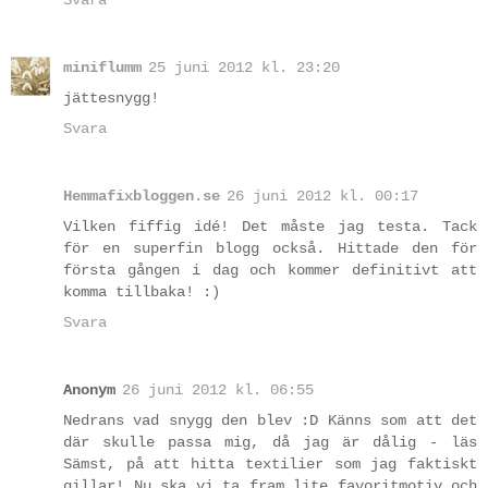
miniflumm
25 juni 2012 kl. 23:20
jättesnygg!
Svara
Hemmafixbloggen.se
26 juni 2012 kl. 00:17
Vilken fiffig idé! Det måste jag testa. Tack
för en superfin blogg också. Hittade den för
första gången i dag och kommer definitivt att
komma tillbaka! :)
Svara
Anonym
26 juni 2012 kl. 06:55
Nedrans vad snygg den blev :D Känns som att det
där skulle passa mig, då jag är dålig - läs
Sämst, på att hitta textilier som jag faktiskt
gillar! Nu ska vi ta fram lite favoritmotiv och