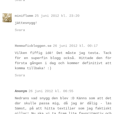
miniflumm
25 juni 2012 kl. 23:20
jättesnygg!
Svara
Hemmafixbloggen.se
26 juni 2012 kl. 00:17
Vilken fiffig idé! Det måste jag testa. Tack
för en superfin blogg också. Hittade den för
första gången i dag och kommer definitivt att
komma tillbaka! :)
Svara
Anonym
26 juni 2012 kl. 06:55
Nedrans vad snygg den blev :D Känns som att det
där skulle passa mig, då jag är dålig - läs
Sämst, på att hitta textilier som jag faktiskt
gillar! Nu ska vi ta fram lite favoritmotiv och